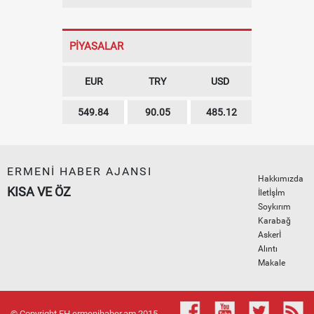
PİYASALAR
EUR
TRY
USD
549.84
90.05
485.12
ERMENİ HABER AJANSI
Hakkımızda
KISA VE ÖZ
İletİşİm
Soykırım
Karabağ
Askerİ
Alıntı
Makale
© Copyright EH ermenihaber.am 2015