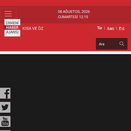
08 AĞUSTOS, 2026
CUMARTESİ 12:15
KISA VE ÖZ
Tür
|
Հայ
|
Pуc