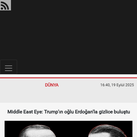
DÜNYA
16:40, 19 Eylül 2025
Middle East Eye: Trump'ın oğlu Erdoğan'la gizlice buluştu