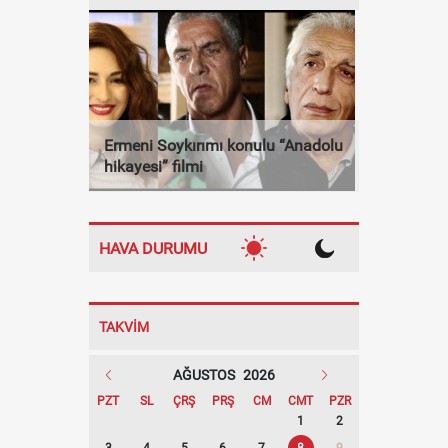
Ermeni Soykırımı konulu “Anadolu
hikayesi” filmi
HAVA DURUMU
TAKVİM
AĞUSTOS
2026
PZT
SL
ÇRŞ
PRŞ
CM
CMT
PZR
1
2
3
4
5
6
7
8
9