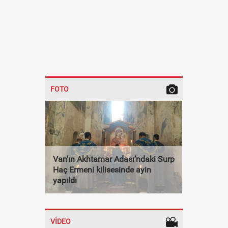
FOTO
Van’ın Akhtamar Adası’ndaki Surp
Haç Ermeni kilisesinde ayin
yapıldı
VİDEO