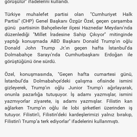
görüşülür” ifadelerini kullandı.
Türkiye muhalefet partisi olan "Cumhuriyet Halk
Partisi"
CHP) Genel Başkanı Özgür Özel, geçen çarşamba
(
günü partisinin Bahçelievler ilçesi Haznedar Meydanı'nda
düzenlediği "Millet İradesine Sahip Çıkıyor" mitinginde
yaptığı konuşmada ABD Başkanı Donald Trump'ın oğlu
Donald John Trump Jr.'ın geçen hafta İstanbul'da
Dolmabahçe Sarayı'nda Cumhurbaşkanı Erdoğan ile
görüştüğünü öne sürdü.
Özel, konuşmasında, "Geçen hafta cumartesi günü,
İstanbul’da Dolmabahçe’deki çalışma ofisinde ismini
gizleyerek, Trump’ın oğlu Junior Trump’ı ağırlayarak,
onunla pazarlığa tutuşuyor. İş adamı yazmışlar, ismini
yazmıyorlar ziyarete, iş adamı yazmışlar. Filistin kan
ağlarken Trump’ın oğlu ile lobi şirketleri üzerinden iş
tutuyor. Filistin’i, Filistin’deki kardeşlerimizi yalnız bırakıp,
Filistin’i Trump’a terk ediyorlar" ifadelerini kullanmıştı.