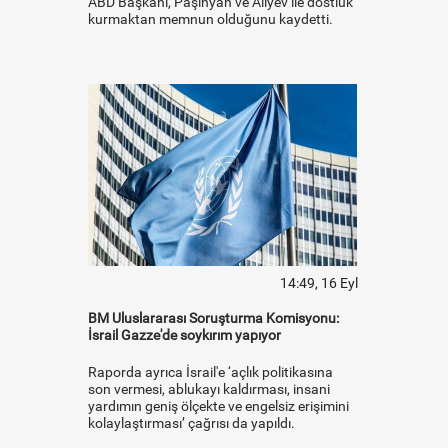
ABD Başkanı, Paşinyan ve Aliyev ile dostluk
kurmaktan memnun olduğunu kaydetti.
14:49, 16 Eyl
BM Uluslararası Soruşturma Komisyonu:
İsrail Gazze'de soykırım yapıyor
Raporda ayrıca İsrail'e ‘açlık politikasına
son vermesi, ablukayı kaldırması, insani
yardımın geniş ölçekte ve engelsiz erişimini
kolaylaştırması’ çağrısı da yapıldı.