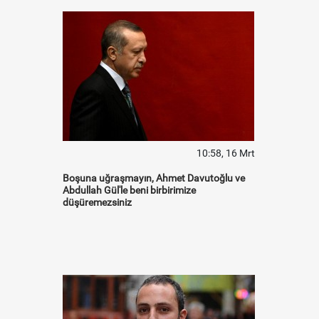
10:58, 16 Mrt
Boşuna uğraşmayın, Ahmet Davutoğlu ve
Abdullah Gül'le beni birbirimize
düşüremezsiniz