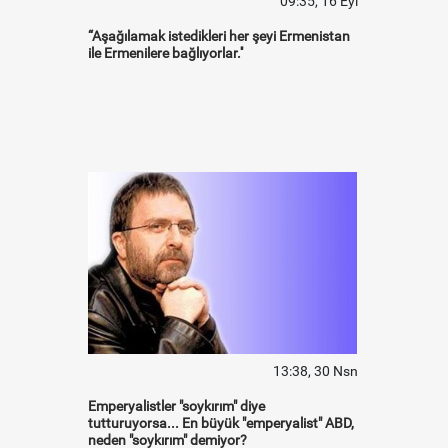
09:35, 16 Eyl
“Aşağılamak istedikleri her şeyi Ermenistan
ile Ermenilere bağlıyorlar.''
13:38, 30 Nsn
Emperyalistler "soykırım" diye
tutturuyorsa... En büyük "emperyalist" ABD,
neden "soykırım" demiyor?