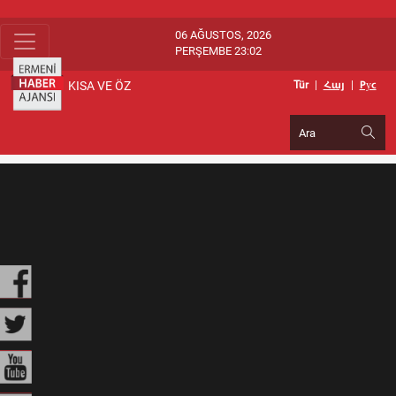
06 AĞUSTOS, 2026
PERŞEMBE 23:02
KISA VE ÖZ
Tür
|
Հայ
|
Pуc