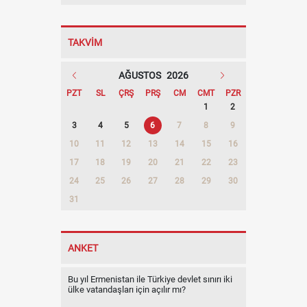
TAKVİM
AĞUSTOS
2026
PZT
SL
ÇRŞ
PRŞ
CM
CMT
PZR
1
2
3
4
5
6
7
8
9
10
11
12
13
14
15
16
17
18
19
20
21
22
23
24
25
26
27
28
29
30
31
ANKET
Bu yıl Ermenistan ile Türkiye devlet sınırı iki
ülke vatandaşları için açılır mı?