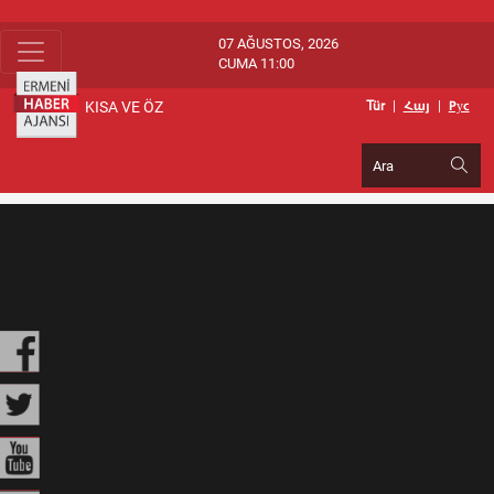
07 AĞUSTOS, 2026
CUMA 11:00
KISA VE ÖZ
Tür
|
Հայ
|
Pуc