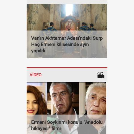
Van’ın Akhtamar Adası’ndaki Surp
Haç Ermeni kilisesinde ayin
yapıldı
VİDEO
Ermeni Soykırımı konulu “Anadolu
hikayesi” filmi